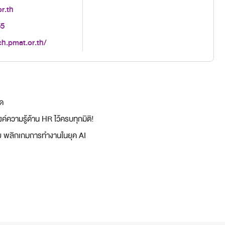
r.th
55
ch.pmat.or.th/
าด
์ความรู้ด้าน HR ไว้ครบทุกมิติ!
ดีย พลิกเกมการทำงานในยุค AI