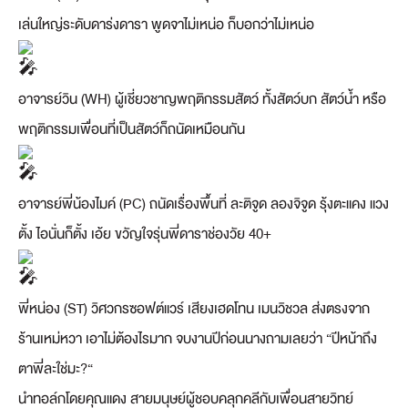
เล่นใหญ่ระดับดาร่งดารา พูดจาไม่เหน่อ ก็บอกว่าไม่เหน่อ
อาจารย์วิน (WH) ผู้เชี่ยวชาญพฤติกรรมสัตว์ ทั้งสัตว์บก สัตว์น้ำ หรือ
พฤติกรรมเพื่อนที่เป็นสัตว์ก็ถนัดเหมือนกัน
อาจารย์พี่น้องไมค์ (PC) ถนัดเรื่องพื้นที่ ละติจูด ลองจิจูด รุ้งตะแคง แวง
ตั้ง ไอนั่นก็ตั้ง เอ้ย ขวัญใจรุ่นพี่ดาราช่องวัย 40+
พี่หน่อง (ST) วิศวกรซอฟต์แวร์ เสียงเฮดโทน เมนวิชวล ส่งตรงจาก
ร้านเหม่หวา เอาไม่ต้องไรมาก จบงานปีก่อนนางถามเลยว่า “ปีหน้าถึง
ตาพี่ละใช่มะ?“
นำทอล์กโดยคุณแดง สายมนุษย์ผู้ชอบคลุกคลีกับเพื่อนสายวิทย์